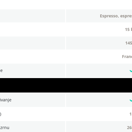
espresso, espre
15
14
fra
je
čivanje
)
 zrnu
2