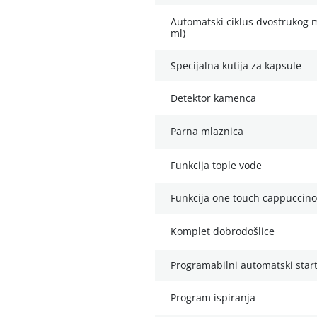
automatski ciklus dvostrukog mlevenja za dugu kafu (220
ml)
specijalna kutija za kapsule
detektor kamenca
parna mlaznica
funkcija tople vode
funkcija one touch cappuccino
komplet dobrodošlice
programabilni automatski star
program ispiranja