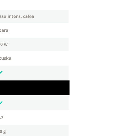
sso intens, cafea
 bara
50 w
ncuska
1.7
60 g