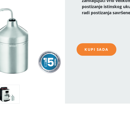
zahvaljujući vrlo veli
postizanje istinskog uk
radi postizanja savršen
KUPI SADA