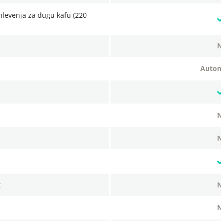
auto
t