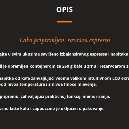
OPIS
Lako pripremljen, savršen espresso
ajte u svim ukusima savršeno izbalansiranog espressa i napitaka
i je opremljen kontejnerom za 260 g kafe u zrnu i rezervoarom z
 napitke od kafe zahvaljujući veoma velikom intuitivnom LCD ekr
ć 3 nivoa temperature i 3 nivoa finoće mlevenja.
ripremu, zahvaljujući praktičnoj funkciji memorisanja.
snu latte kafu i cappuccino je uključen u pakovanje.