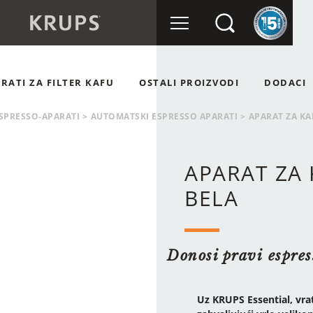
RATI ZA FILTER KAFU
OSTALI PROIZVODI
DODACI
TI
MLINOVI ZA KAFU
SPRESSO-APARATI
>
AUTOMATSKI ESPRESSO APARATI
>
APARAT ZA KA
ATI
APARAT ZA MLEČNU PENU
APARAT ZA 
BELA
Donosi pravi espres
Uz KRUPS Essential, vra