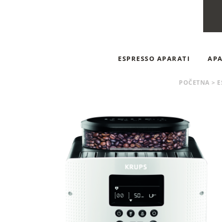
ESPRESSO APARATI
APA
MANUELNI ESPRESSO APARA
POČETNA
>
E
AUTOMATSKI ESPRESSO APAR
DOLCE GUSTO APARATI