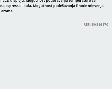
kom LCD displeju. Mogućnost podešavanja temperature za
usa espressa i kafa. Mogućnost podešavanja finoće mlevenja
e arome.
REF: EA816170