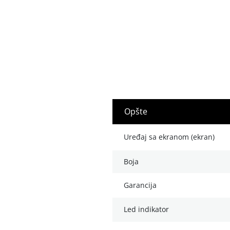
opšte
uređaj sa ekranom (ekran)
boja
garancija
led indikator