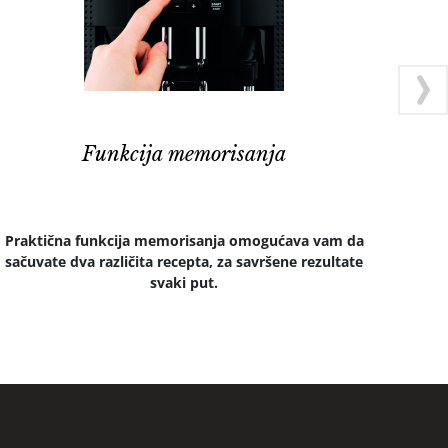
Funkcija memorisanja
Praktična funkcija memorisanja omogućava vam da
P
sačuvate dva različita recepta, za savršene rezultate
sa
svaki put.
lun