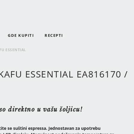
GDE KUPITI
RECEPTI
FU ESSENTIAL
KAFU ESSENTIAL EA816170 /
so direktno u vašu šoljicu!
tite se suštini espressa. Jednostavan za upotrebu