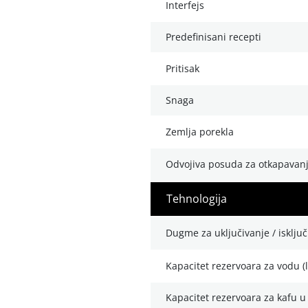
interfejs
predefinisani recepti
pritisak
snaga
zemlja porekla
odvojiva posuda za otkapavan
tehnologija
dugme za uključivanje / isklju
kapacitet rezervoara za vodu (l
kapacitet rezervoara za kafu u