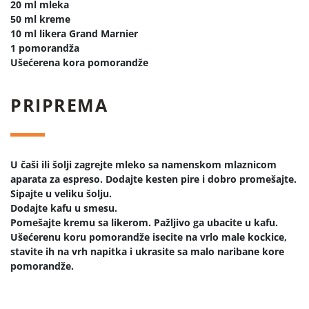
20 ml mleka
50 ml kreme
10 ml likera Grand Marnier
1 pomorandža
Ušećerena kora pomorandže
PRIPREMA
U čaši ili šolji zagrejte mleko sa namenskom mlaznicom
aparata za espreso. Dodajte kesten pire i dobro promešajte.
Sipajte u veliku šolju.
Dodajte kafu u smesu.
Pomešajte kremu sa likerom. Pažljivo ga ubacite u kafu.
Ušećerenu koru pomorandže isecite na vrlo male kockice,
stavite ih na vrh napitka i ukrasite sa malo naribane kore
pomorandže.